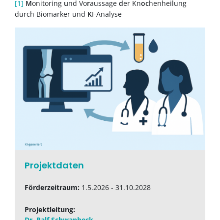
[1]
M
onitoring
u
nd Vo
r
aussage
d
er Kn
oc
henheilung
durch Biomarker und
K
I-Analyse
Projektdaten
Förderzeitraum:
1.5.2026 - 31.10.2028
Projektleitung:
Dr. Ralf Schwanbeck