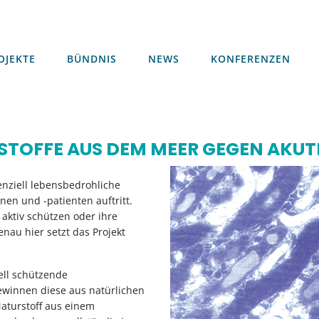
OJEKTE
BÜNDNIS
NEWS
KONFERENZEN
OJEKTE
BÜNDNIS
NEWS
KONFERENZEN
TOFFE AUS DEM MEER GEGEN AKUT
nziell lebensbedrohliche
en und -patienten auftritt.
aktiv schützen oder ihre
enau hier setzt das Projekt
iell schützende
ewinnen diese aus natürlichen
aturstoff aus einem