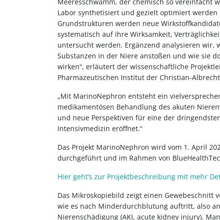
Meeresschwamm, der chemisch so vereinfacht wur
Labor synthetisiert und gezielt optimiert werden
Grundstrukturen werden neue Wirkstoffkandidate
systematisch auf ihre Wirksamkeit, Verträglichke
untersucht werden. Ergänzend analysieren wir, w
Substanzen in der Niere anstoßen und wie sie d
wirken“, erläutert der wissenschaftliche Projektl
Pharmazeutischen Institut der Christian-Albrechts
„Mit MarinoNephron entsteht ein vielversprechen
medikamentösen Behandlung des akuten Nierenv
und neue Perspektiven für eine der dringendste
Intensivmedizin eröffnet.“
Das Projekt MarinoNephron wird vom 1. April 20
durchgeführt und im Rahmen von BlueHealthTech
Hier geht’s zur Projektbeschreibung mit mehr Det
Das Mikroskopiebild zeigt einen Gewebeschnitt
wie es nach Minderdurchblutung auftritt, also a
Nierenschädigung (AKI, acute kidney injury). Ma