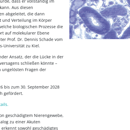
de, dass er vollständig im
 kann. Aus diesen
n abgeleitet, die dann
it und Verteilung im Körper
elche biologischen Prozesse die
ort auf molekularer Ebene
eiter Prof. Dr. Dennis Schade vom
-Universität zu Kiel.
der Ansatz, der die Lücke in der
ersagens schließen könnte –
n ungelösten Fragen der
26 bis zum 30. September 2028
 gefördert.
ails.
 von geschädigtem Nierengewebe,
nalog zu einer Akuten
n erkennt sowohl geschädigtes