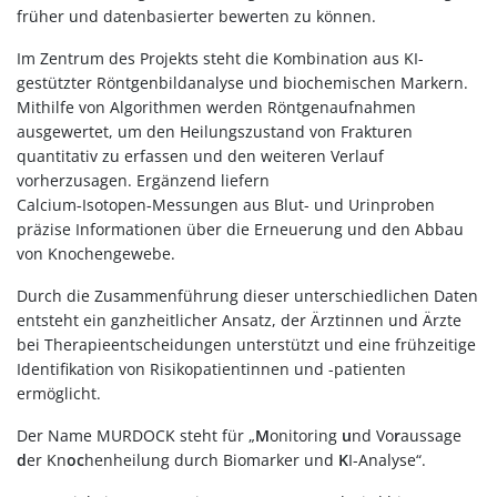
früher und datenbasierter bewerten zu können.
Im Zentrum des Projekts steht die Kombination aus KI-
gestützter Röntgenbildanalyse und biochemischen Markern.
Mithilfe von Algorithmen werden Röntgenaufnahmen
ausgewertet, um den Heilungszustand von Frakturen
quantitativ zu erfassen und den weiteren Verlauf
vorherzusagen. Ergänzend liefern
Calcium‑Isotopen‑Messungen aus Blut- und Urinproben
präzise Informationen über die Erneuerung und den Abbau
von Knochengewebe.
Durch die Zusammenführung dieser unterschiedlichen Daten
entsteht ein ganzheitlicher Ansatz, der Ärztinnen und Ärzte
bei Therapieentscheidungen unterstützt und eine frühzeitige
Identifikation von Risikopatientinnen und -patienten
ermöglicht.
Der Name MURDOCK steht für „
M
onitoring
u
nd Vo
r
aussage
d
er Kn
oc
henheilung durch Biomarker und
K
I-Analyse“.