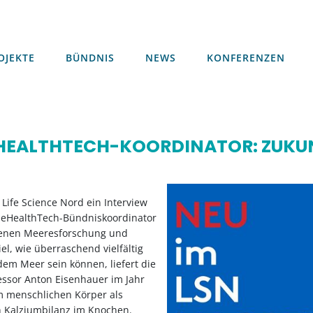
OJEKTE
BÜNDNIS
NEWS
KONFERENZEN
OJEKTE
BÜNDNIS
NEWS
KONFERENZEN
EHEALTHTECH-KOORDINATOR: ZUKU
Life Science Nord ein Interview
BlueHealthTech-Bündniskoordinator
 denen Meeresforschung und
el, wie überraschend vielfältig
em Meer sein können, liefert die
ssor Anton Eisenhauer im Jahr
m menschlichen Körper als
n Kalziumbilanz im Knochen.