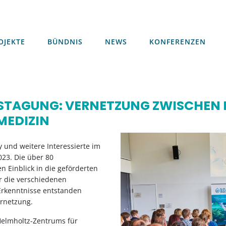
OJEKTE
BÜNDNIS
NEWS
KONFERENZEN
OJEKTE
BÜNDNIS
NEWS
KONFERENZEN
TAGUNG: VERNETZUNG ZWISCHEN 
MEDIZIN
y und weitere Interessierte im
023. Die über 80
n Einblick in die geförderten
r die verschiedenen
Erkenntnisse entstanden
ernetzung.
Helmholtz-Zentrums für