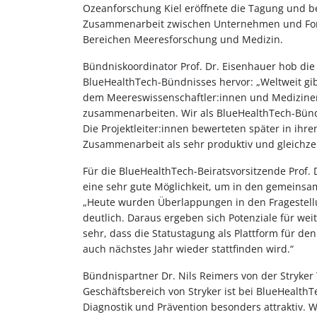
Ozeanforschung Kiel eröffnete die Tagung und be
Zusammenarbeit zwischen Unternehmen und For
Bereichen Meeresforschung und Medizin.
Bündniskoordinator Prof. Dr. Eisenhauer hob die 
BlueHealthTech-Bündnisses hervor: „Weltweit gib
dem Meereswissenschaftler:innen und Mediziner
zusammenarbeiten. Wir als BlueHealthTech-Bündni
Die Projektleiter:innen bewerteten später in ihre
Zusammenarbeit als sehr produktiv und gleichze
Für die BlueHealthTech-Beiratsvorsitzende Prof. D
eine sehr gute Möglichkeit, um in den gemeinsa
„Heute wurden Überlappungen in den Fragestel
deutlich. Daraus ergeben sich Potenziale für wei
sehr, dass die Statustagung als Plattform für de
auch nächstes Jahr wieder stattfinden wird.“
Bündnispartner Dr. Nils Reimers von der Stryke
Geschäftsbereich von Stryker ist bei BlueHealth
Diagnostik und Prävention besonders attraktiv. W