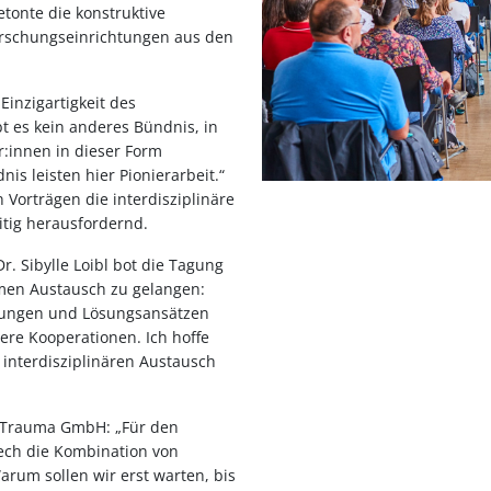
tonte die konstruktive
schungseinrichtungen aus den
Einzigartigkeit des
t es kein anderes Bündnis, in
:innen in dieser Form
s leisten hier Pionierarbeit.“
n Vorträgen die interdisziplinäre
itig herausfordernd.
r. Sibylle Loibl bot die Tagung
men Austausch zu gelangen:
lungen und Lösungsansätzen
tere Kooperationen. Ich hoffe
n interdisziplinären Austausch
r Trauma GmbH: „Für den
Tech die Kombination von
arum sollen wir erst warten, bis