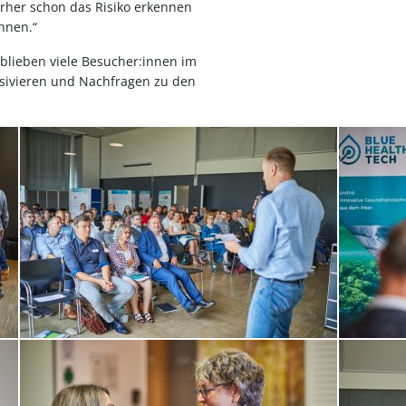
her schon das Risiko erkennen
nnen.“
 blieben viele Besucher:innen im
nsivieren und Nachfragen zu den